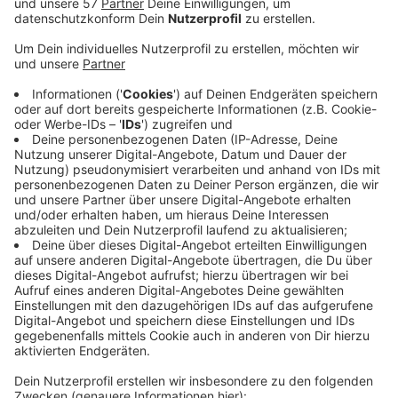
Abschleppmaßnahmen für die Fahrzeuge der
Männer eingeleitet. Als die Fahrer vor Ort
eingetroffen sind und ihre Personalien
aufgenommen wurden, haben sie wohl
beschlossen, zu fliehen. Sie haben sich in ihre
Autos mit britischen Kennzeichen gesetzt, sind
auf die Stadt-Mitarbeiter zugerast und dann über
einen Gehweg und eine rote Ampel weiter
geflüchtet.
Die Überwachungskräfte haben sich durch
Sprünge zur Seite in Sicherheit bringen können
und sind unverletzt geblieben.
Die Polizei hat die Ermittlungen gegen die
Autofahrer aufgenommen und Strafanzeige
gestellt, die Fahndung nach den Männern läuft.
Veröffentlicht:
Donnerstag, 04.03.2021 10:12