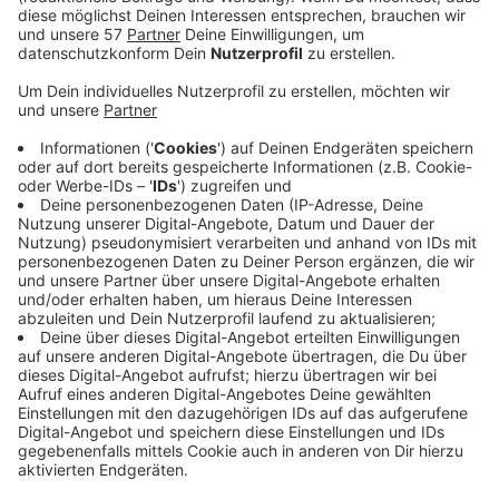
Passiert ist das Ganze nachmittags gegen viertel
nach drei auf der Eschweiler Straße. Laut Zeugen
ist der Mann mit einem weißen Ford Fiesta
Richtung Stolberg gefahren. Kurz hinterm
Kreisverkehr Eschweiler Straße/Fichtenweg ist er
dann auf die Gegenfahrbahn ausgeschert, um
mehrere Fahrzeuge zu überholen. Dabei ist er mit
einem entgegenkommenden Auto kollidiert, in dem
die zwei Frauen gesessen haben.
Der Unfallfahrer ist zu Fuß entkommen. Er wird wie
folgt beschrieben: männlich, 20-25 Jahre alt,
braune kurze Haare, 180-185 cm groß, grau/roter
Pullover, Jeans.
Das Verkehrskommissariat hat die Ermittlungen wegen
Verkehrsunfallflucht mit Verletzten,
Urkundenfälschung und Verstoßes gegen das