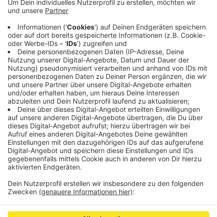
gibt es 71 Infizierte, letzte Woche waren es noch
82.
Laut der Krisenstäbe liegen die gesunken
Fallzahlen daran, dass mehr Menschen wieder
gesund geworden sind, als sich neu angesteckt
haben. Die Zahl der Todesfälle liegt weiter bei 100.
Veröffentlicht:
Montag, 10.08.2020 12:38
Anzeige
Anzeige