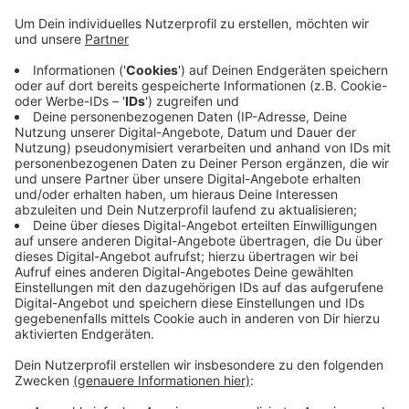
Voccartstraße in Straß gebrannt.
Nach bisherigen Erkenntnissen der Polizei war das
Fahrzeug gegen 20:20 Uhr auf dem Parkplatz einer
Werkstatt neben einer Tankstelle in Brand geraten. Es
wurde komplett zerstört. Ein danebenstehendes
Fahrzeug wurde auch beschädigt.
Die Kriminalpolizei hat die Ermittlungen aufgenommen.
Brandstiftung wird nicht ausgeschlossen.
Die Polizei bitte um Zeugenhinweise. Tagsüber unter
der 0241-9577 31101 oder außerhalb der Bürozeiten
unter der 0241-9577-34210.
Anzeige