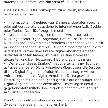
In der Nacht auf Montag haben in Aachen kurz
nacheinander zwei E-Autos gebrannt.
Als erstes meldete ein Zeuge gegen 3:30 Uhr einen
brennenden Reifen in der Salvatorstraße. Durch die
Hitze wurde auch ein weiteres Auto beschädigt. Wenig
später wurden die Einsatzkräfte zu einem Brand in der
Rolandstraße Ecke Pippinstraße gerufen. Eine Zeugin
hatte dort einen lauten Knall gehört. Das E-Auto
wurde komplett zerstört, ein weiteres Fahrzeug stark
beschädigt.
Die Polizei schließt Brandstiftung nicht aus und sucht
Zeugen. Hinweise nehmen die Ermittlerinnen und
Ermittler tagsüber unter der Nummer 0241-9577
31101 oder außerhalb der Bürozeiten unter der
Nummer 0241-9577 34210 entgegen.
Anzeige