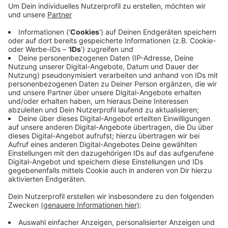
Montagmorgen Fahrradfahrer unterwegs gewesen
sein – und zwar zwischen Merzenich und Elsdorf.
Kurz vor halb sieben wurde das der Polizei gemeldet,
die daraufhin umgehend einen Streifenwagen
losschickte. Einen Fahrradfahrer fanden die Beamten
nicht, sie entdeckten lediglich ein zurückgelassenes
Fahrrad an der Autobahn.
Der Einsatz war kurz nach halb sieben wieder beendet,
vom Fahrer fehlte jede Spur.
Anzeige
Anzeige