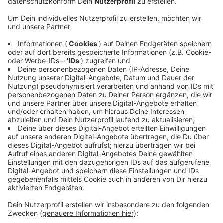
Der Senior konnte keine Fahrkarte vorzeigen und
sollte den Bus verlassen - als er sich weigerte und
handgreiflich wurde, drückte der Fahrer ihn aus
dem Bus.
Danach hat sich der 72-Jährige unter den Bus
gelegt und so die Weiterfahrt verhindert.
Polizei und Feuerwehr rückten an - nach einer
knappen Dreiviertelstunde kam der Mann freiwillig
wieder aus seinem Versteck hervor.
Er muss sich jetzt wegen versuchter
Körperverletzung und Nötigung verantworten.
Veröffentlicht:
Mittwoch, 05.06.2019 07:01
Anzeige