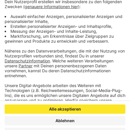
©
Polizei Aachen
Die Aachener Polizei sucht diesen Mann. Er soll bei der
Lützerath-Räumung im Januar 2023 Lehm, Schlamm
und Steine auf Polizeibeamte geworfen haben.
Anzeige
Anzeige
Anzeige