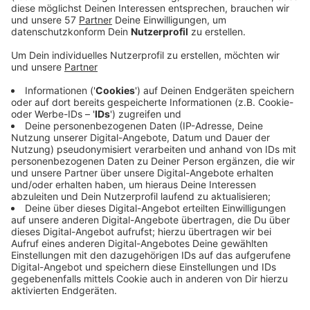
Menschen, die sich ihnen bei der Räumung des
Braunkohle-Dorfs Erkelenz-Lützerath im Januar 2023
entgegengestellt haben.
Jetzt wird ein Mann
(Foto unten)
gesucht, der damals
Lehm, Schlamm und Steine auf Polizeibeamte
geworfen haben soll. Seine Identität ist noch
unbekannt.
Die Fahndung findet man auch
HIER im
Fahndungsportal NRW
.
Hinweise zur Identität der dort abgebildeten Person
nimmt die Aachener Polizei unter der Rufnummer 0241
- 9577 35401 (außerhalb der Bürozeiten unter 0241 -
9577 34210) oder per Mail an
poststelle.aachen@polizei.nrw.de entgegen.
Anzeige