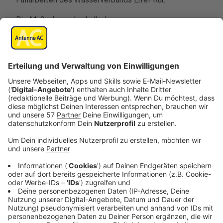
Die Maßnahme oberhalb des
Hochwasserrückhaltebeckens (HRB) Rahe bereitet
den Ausbau von Wegedurchlässen vor.
Die Durchlässe sollen künftig mehr Wasser aufnehmen
können, um Ausuferungen des Bachs vorzubeugen. Ziel
ist, Überschwemmungen – wie am Gut Hausen in der
Vergangenheit schon geschehen – zu verhindern.
Die eigentlichen Bauarbeiten starten voraussichtlich
im nächsten Herbst. Bis Ende Februar müssen die
Fällarbeiten abgeschlossen sein - aus
naturschutzrechtlichen Gründen (u. a. beginnt danach
das Brutgeschäft der Vögel).