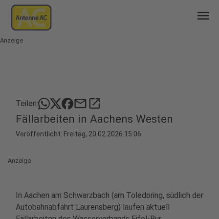
menu
Anzeige
mail
open_in_new
Teilen:
Fällarbeiten in Aachens Westen
Veröffentlicht:
Freitag, 20.02.2026 15:06
Anzeige
In Aachen am Schwarzbach (am Toledoring, südlich der
Autobahnabfahrt Laurensberg) laufen aktuell
Fällarbeiten des Wasserverbands Eifel-Rur.