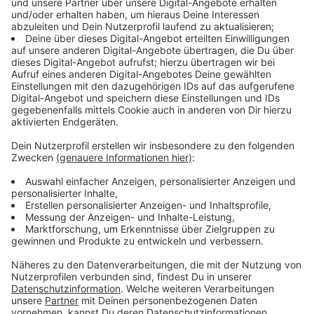
Anzeige
Ergänzende Infos des Wasserverbands Eifel-
Rur:
Anzeige
"Ein zu ertüchtigender Durchlass des Bachs befindet
sich am Hundesportplatz oberhalb von Gut Hausen.
Dort wird das bisherige, vier Meter lange Kreisprofil mit
einem Innendurchmesser von einem Meter durch ein
Kastenprofil mit einer Breite von 2,50 Meter und einer
Höhe von 1,80 Meter ebenfalls auf der Länge von vier
Metern ersetzt.
Ein zweiter Durchlass unterquert die Hausener Gasse
auf Höhe des Guts und leitet den Hochwasser-
Abschlag des Schwarzbaches direkt in das