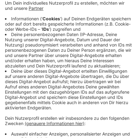
1962 Stellen rund 103 nicht besetzt. Oft fehle es
an Mitarbeitern, bei denen die StädteRegion nicht
selber ausbilden kann, heißt es. Also technische
Mitarbeiter beim Immobilienmanagement, im
Katasterwesen, im Umweltamt und bei der
Bauaufsicht. Dort setzen die Personalplaner
verstärkt auf Studierende.
Veröffentlicht:
Donnerstag, 23.09.2021 07:41
Anzeige
Anzeige