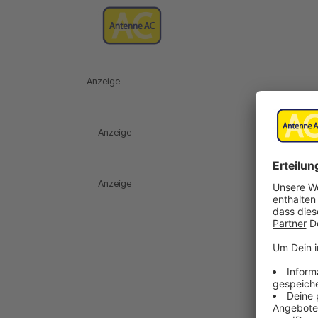
Anzeige
Anzeige
Anzeige