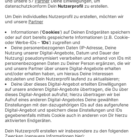
Auch wenn Nuklearwaffen mit dem Ukraine-Krieg
wieder mehr in den Fokus der Aufmerksamkeit
gerückt sind, ist nukleare Abrüstung in vielen
Ländern das Ziel. Aber wie kann man sichergehen,
dass ein nuklearer Sprengkopf vernichtet wurde,
wenn den Kontrolleuren der Einblick in das
Waffensystem untersagt ist?
Unter deutsch-französischer Leitung werden die
Abläufe unter möglichst realistischen
Bedingungen an einem simulierten Sprengkopf
praktisch erprobt, heißt es. So werden z.B.
Übungen durchgeführt, in denen sie die Rollen des
Inspektionsteams, der Abgeordneten des
inspizierten Kernwaffenstaats sowie eines
unabhängigen Evaluationsteams einnehmen.
Veröffentlicht:
Mittwoch, 06.04.2022 09:04