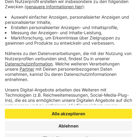
Einbahnstraßen-Regelung "Am Kleekamp"
aufgehoben - noch bevor der Umbau zum
Kreisverkehr beginnt.
Veröffentlicht:
Donnerstag, 22.08.2019 11:11
Anzeige
Anzeige
Anzeige