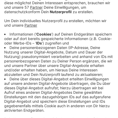
Anwohner und führen vor allem morgens zu
gefährlichen Situationen im Umfeld der Schule. Ab
1. September wird die Mozartstraße deswegen
vorerst drei Monate lang zu einer sogenannten
"unechten Einbahnstraße". Dadurch entsteht ein
Durchfahrtsverbot vom Schubertweg in die
Mozartstraße und der Schubertweg wird zu einer
Sackgasse. Am Ende der Versuchsphase will man
sehen, ob der Verkehr wirklich verringert worden
ist.
Und im Rahmen der Sanierung der K33/Jülicher
Straße wird der Kreuzungsbereich Jülicher
Straße/Fronhovener Straße/Am Kleekamp zu
einem Kreisverkehr umgestaltet. Danach könnte
die Straße "Am Kleekamp" wieder geöffnet und die
momentane "unechte" Einbahnstraßen-Regelung
aufgehoben werden. Um die Folgen abzuschätzen,
wird im September testweise schon mal die