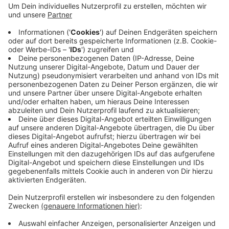
aufgrund ihrer häuslichen Lage keine eigenen
Geräte nutzen können. Ein entsprechender
Förderantrag muss noch bei der Bezirksregierung
gestellt werden. Das Land NRW fördert das Lehren
und Lernen mit digitalen Medien mit insgesamt 350
Millionen Euro.
Veröffentlicht:
Mittwoch, 09.09.2020 12:48
Anzeige
Anzeige