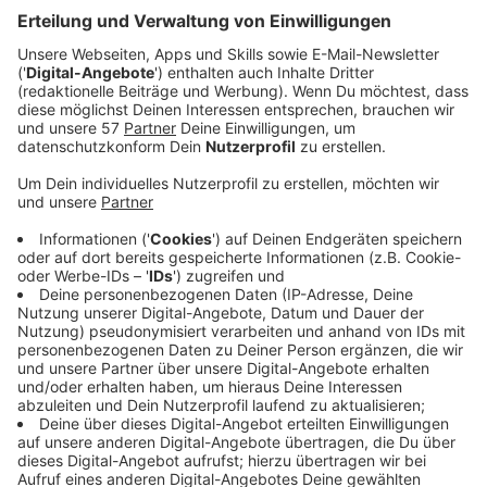
Anzeige
In Eschweiler gibt es wieder den Stadthonig von den
Bienenvölkern auf dem Rathausdach.
In diesem Jahr ist die Ernte zwar mit nur 216 Gläsern
um ein Viertel geringer ausgefallen als vor einem Jahr.
Aber dafür schmeckt der Stadthonig 2024 besonders
gut, sagt Imker Wolfgang Zylus.
Kaufen könnt Ihr ihn im Rathaus an der Bürgerinfo - so
lange der Vorrat reicht. 500 Gramm kosten acht Euro -
plus 50 Cent Pfand für das Glas. 2,50 Euro davon
gehen als Spende an Umweltprojekte.
Dass der Ertrag in diesem Jahr bescheidener
ausgefallen ist, liegt an der über lange Zeit kühlen und