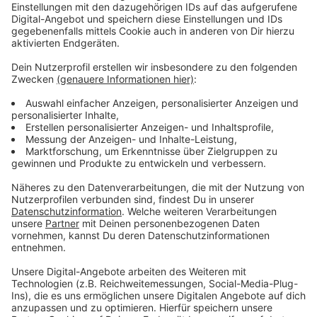
feuchten Witterung. Aber es hätte schlimmer kommen
können, meint Zylus' Frau Uschi: „Die asiatische
Hornisse ist derzeit sehr präsent, weil sie sich stark
vermehrt. Sie ist ein richtiger Jäger, räubert Nester aus
und frisst Bienen.“ Die vier Völker auf dem Rathaus, die
dort seit 2018 angesiedelt sind, sind aber von
Angriffen und Verlusten verschont geblieben.
DIe Öffnungszeiten der Bürgerinformation im Foyer:
Montag bis Mittwoch von 8 bis 15.30 Uhr, donnerstags
von 8 bis 18 Uhr sowie am Freitag zwischen 8 und
12.30 Uhr.
(Foto oben: Freuen sich über die neue Ernte des
Eschweiler Stadthonigs: Aaron Möller (links), der die
Idee hatte, Bienenvölker auf dem Rathausdach
anzusiedeln, Bürgermeisterin Nadine Leonhardt sowie
das Imker-Ehepaar Wolfgang und Uschi Zylus.)