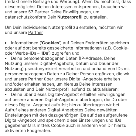
Gelände am Patternhof gebaut werden.
Die Erschließungsarbeiten dort sind fertig, teilt die
Stadt mit.
Am Patternhof entsteht ein neues und modernes
Wohngebiet in unmittelbarer Nachbarschaft zur
Innenstadt. Auf rund 13.000 Quadratmetern mit
insgesamt 25 Grundstücken werden zwölf
Doppelhaushälften, sechs freistehende
Einfamilienhäuser sowie drei zwei- und vier
dreigeschossige Mehrfamilienhäuser gebaut.
Außerdem nimmt voraussichtlich noch dieses Jahr eine
fünfgruppige Kindertagesstätte ihren Betrieb auf.
Zum Verkauf stehen inzwischen nur noch drei
Grundstücke – eins für ein freistehendes
Einfamilienhaus und zwei dreigeschossige
Mehrfamilienhäuser.