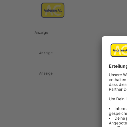
Anzeige
Anzeige
Anzeige