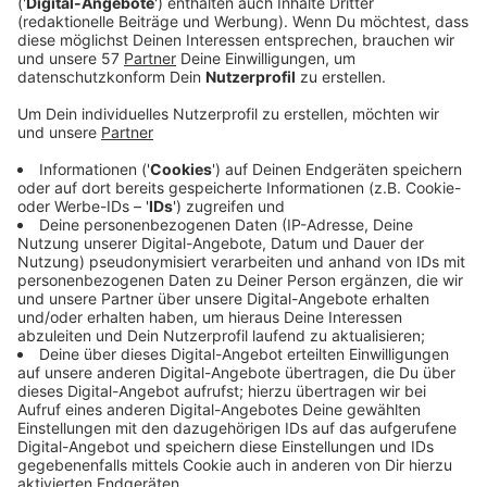
Die Bauern in der Städteregion Aachen haben 2019
wegen der großen Trockenheit weniger verdient als in
früheren Jahren.
Die Erträge sind geringer, hat Wilfried Jansen von der
Kreisbauernschaft beim Erntedankempfang der
Städteregion zu Antenne AC gesagt.
Zwar sei das Dürrejahr 2018 noch schlimmer gewesen,
aber das Wasserdefizit aus dem Vorjahr sei immer
noch nicht wieder aufgefüllt.
Gerade in der Viehhaltung haben die Landwirte zu
kämpfen, weil die Futterlager nach zwei extremen
Dürresommern ziemlich leer sind.
Anzeige