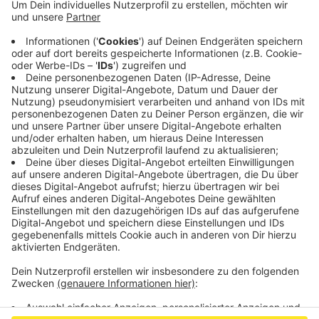
der Aktion teilgenommen und um die 165.000
Tonnen CO2 eingespart.
Im nächsten Jahr will die StädteRegion Aachen
nochmal stärker auf die Aktion Stadtradeln
aufmerksam machen, um so einen Beitrag zur
Mobilitätswende und zum Klimaschutz zu leisten.
Veröffentlicht:
Montag, 06.09.2021 09:08
Anzeige
Anzeige