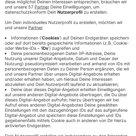
Die Stadt Alsdorf hat jetzt die
Pläne für das neue
Hallenbad
vorgestellt. Es wird auf dem Anna-Gelände
zwischen Energeticon und dem alten Wasserturm
entstehen - auf einem grünen Sockel, sodass es zwei
Meter über dem Geländeniveau der Umgebung liegt,
heißt es von der Stadt.
Demnach soll es ein 25-Meter-Schwimmerbecken,
einen Drei-Meter-Sprungturm, ein
Lehrschwimmbecken und einen Bereich für kleine
Kinder geben. Auch eine Außenterrasse ist geplant. Die
Badehallen werden zu drei Seiten voll verglast sein -
mit Blick über den Annapark und die Halde.
Die Kosten belaufen sich auf rund 17,4 Millionen Euro.
Im Sommer 2024 soll das neue Hallenbad fertig
werden.