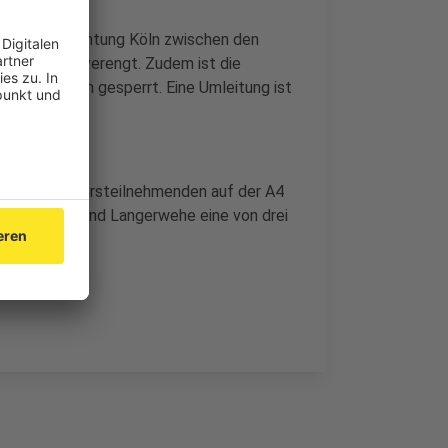
 A4 in Fahrtrichtung Köln zwischen den
f eine Spur verengt. Zudem ist die
richtung Köln gesperrt. Eine Umleitung ist
eht den Verkehrsteilnehmenden auf der A4
 Weisweiler und Langerwehe eine von drei