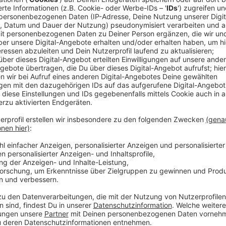
und in der Nacht, dann gibt es dafür Engpässe und S
Mit folgenden Verkehrseinschränkungen ist zu rechn
In Fahrtrichtung Aachen
• Montagnacht (6./7.11.), von 18 bis 7 Uhr, ist die 
Anschlussstellen Langerwehe und Weisweiler auf ein
In Fahrtrichtung Köln
• Dienstagnacht (7./8.11.), von 18 bis 6 Uhr, steht 
Fahrtrichtung Köln zwischen der Raststätte Aachene
Eschweiler-Ost eine von drei Spuren zur Verfügung. Zu
der Anschlussstelle Eschweiler-West auf die A4 in F
sind ausgeschildert.