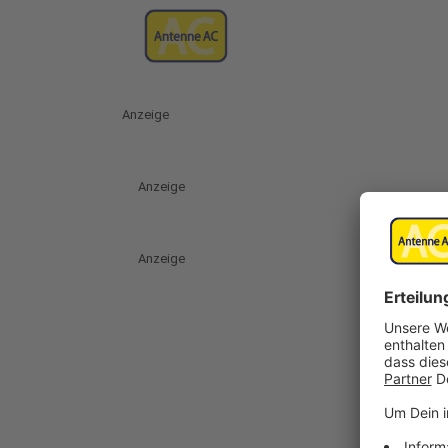
Anzeige
Anzeige
Anzeige