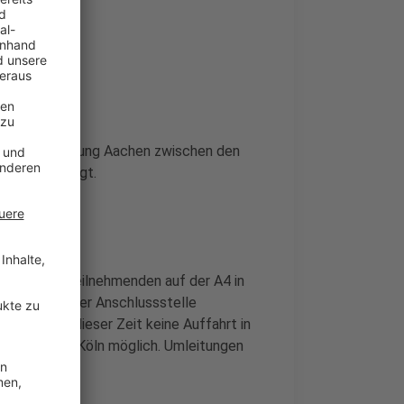
perrungen.
en.
A4 in Fahrtrichtung Aachen zwischen den
e Spur verengt.
den Verkehrsteilnehmenden auf der A4 in
r Land und der Anschlussstelle
dem ist in dieser Zeit keine Auffahrt in
ahrtrichtung Köln möglich. Umleitungen