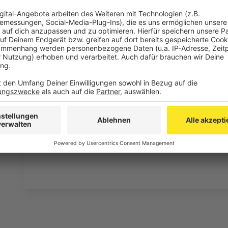
• Mittwochnacht (8./9.11.), von 18 bis 6 Uhr, ist die
Anschlussstellen Eschweiler-West und Weisweiler au
Ausfahrt der Anschlussstelle Eschweiler-Ost in Fahrt
mit rotem Punkt ausgeschildert.
• Donnerstagnacht (9./10.11.), von 18 bis 7 Uhr, st
in Fahrtrichtung Köln zwischen den Anschlussstellen
Spuren zur Verfügung.
Anzeige