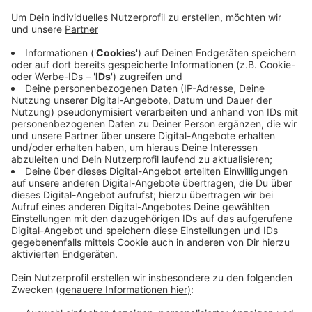
Am Mittwoch (21.2.) und am Donnerstag (22.2.) steht
auf der A4 Richtung Heerlen tagsüber nur eine Spur zur
Verfügung zwischen Aachen-Laurensberg und Grenze
Vetschau. Die Autobahn GmbH arbeitet dann jeweils
zwischen 9 und 15 Uhr an einem
Regenrückhaltebecken.
Am Donnerstagabend gibt es ein paar Stunden lang
einen kleinen Engpass auf der A4 Richtung Köln bei
Eschweiler. Die Autobahn GmbH erneuert dann
Induktionsschleifen in der Fahrbahn. Deswegen steht
zwischen 20 und ein Uhr in Höhe Eschweiler-Ost nur
eine der drei Spuren zur Verfügung.
Anzeige