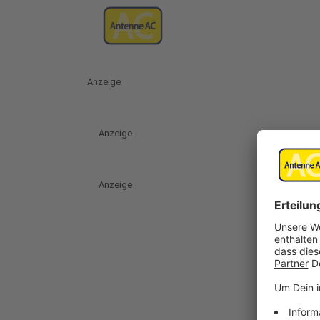
Anzeige
Anzeige
Anzeige