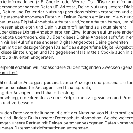
Comedy
Elvis Eifel - Der Podcast: "W
lau"
Anzeige
Anzeige
Vorstellen brauchen wir ihn euch nicht. Seit 2003 trei
seine Späße am Telefon mit seinen Hörerinnen und Hö
müssen am Ende mit lachen - wenn auch nicht immer. 
bekommen könnt, ist Elvis nun unter die Podcaster 
die Uhr zur Verfügung. Hier bekommt Ihr außerdem den