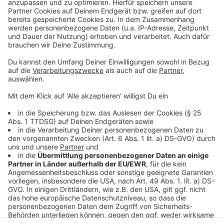
Jahrzehnten unterhalten. Wir erfahren auch, wie es ihm
dabei ergangen ist und wobei er selbst mal ins
Schleudern gekommen ist. Viel Spaß beim Zuhören und
bitte nicht erschrecken, wenn dabei das Telefon
klingelt. Es muss ja nicht unbedingt Elvis Eifel dran
sein.
Anzeige
Anzeige
Anzeige