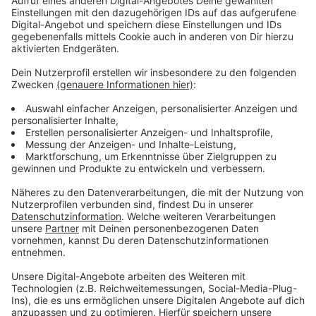
Anzeige
Anzeige
Vorstellen brauchen wir ihn euch nicht. Seit 2003
treibt Jürgen Bangert nun als "Elvis Eifel" seine Späße
am Telefon mit seinen Hörerinnen und Hörern im Radio.
Aber selbst seine 'Opfer' müssen am Ende mit lachen -
wenn auch nicht immer. Und weil ihr nicht genug von
ihm bekommen könnt, ist Elvis nun unter die Podcaster
gegangen. Somit steht euch Elvis rund um die Uhr zur
Verfügung. Hier bekommt Ihr außerdem den
"Directors-Cut" - die Original-Telefonate in längerer
Version. Elvis wird sich mit Kollegen und ehemaligen
"Opfern" über die Telefonate aus den letzten zwei
Jahrzehnten unterhalten. Wir erfahren auch, wie es ihm
dabei ergangen ist und wobei er selbst mal ins