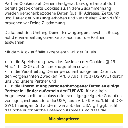
Schleudern gekommen ist. Viel Spaß beim Zuhören und
bitte nicht erschrecken, wenn dabei das Telefon
klingelt. Es muss ja nicht unbedingt Elvis Eifel dran
sein.
Anzeige
Anzeige
Anzeige
Anzeige