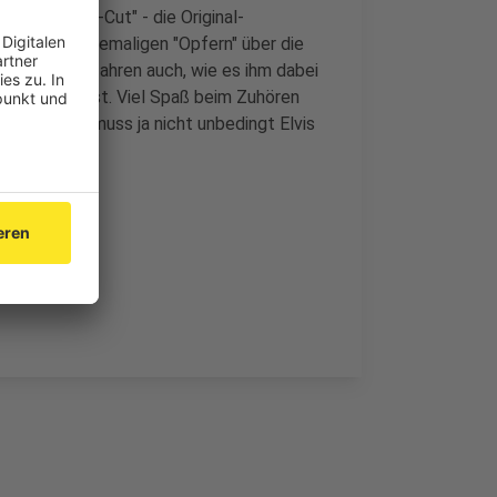
 "Directors-Cut" - die Original-
ollegen und ehemaligen "Opfern" über die
lten. Wir erfahren auch, wie es ihm dabei
n gekommen ist. Viel Spaß beim Zuhören
lingelt. Es muss ja nicht unbedingt Elvis