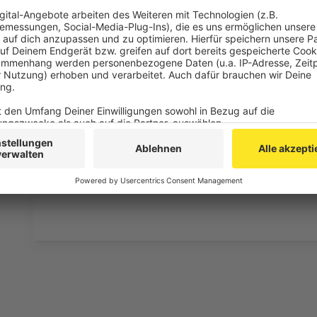
die Uhr zur Verfügung. Hier bekommt Ihr außerdem den
Telefonate in längerer Version. Elvis wird sich mit K
Telefonate aus den letzten zwei Jahrzehnten unterha
ergangen ist und wobei er selbst mal ins Schleuder
und bitte nicht erschrecken, wenn dabei das Telefon k
Eifel dran sein.
Anzeige
Anzeige