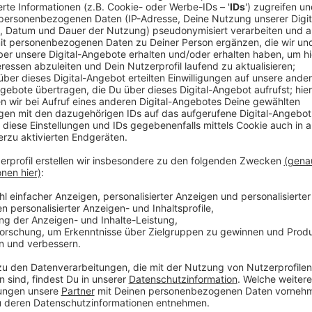
Anzeige
Comedy
Elvis Eifel - Der Podcast: "Hundekuchen"
Anzeige
Anzeige
Vorstellen brauchen wir ihn euch nicht. Seit 2003 trei
seine Späße am Telefon mit seinen Hörerinnen und Hö
müssen am Ende mit lachen - wenn auch nicht immer. 
bekommen könnt, ist Elvis nun unter die Podcaster 