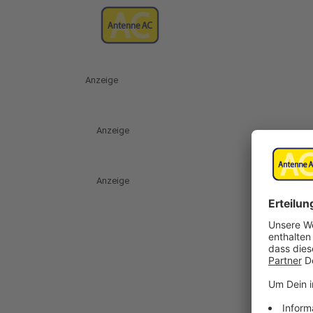
Anzeige
Anzeige
Anzeige