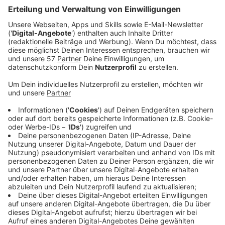
Anzeige
Comedy
play_circle
Elvis Eifel - Der Podcast: "Hundekotbeutel"
Anzeige