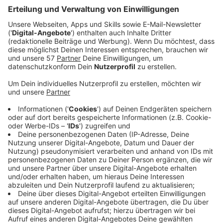
Anzeige
Comedy
play_circle
Elvis Eifel - Der Podcast: "Goldhochzeit
Anzeige