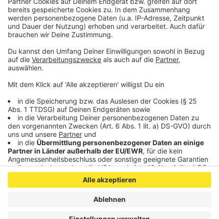
klingelt. Es muss ja nicht unbedingt Elvis Eifel dran
sein.
Anzeige
Anzeige
Anzeige
Anzeige
Anzeige