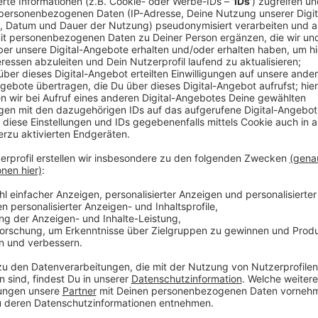
Comedy
Elvis Eifel - Der Podcast: "Ge
Anzeige
Anzeige
Vorstellen brauchen wir ihn euch nicht. Seit 2003 trei
seine Späße am Telefon mit seinen Hörerinnen und Hö
müssen am Ende mit lachen - wenn auch nicht immer. 
bekommen könnt, ist Elvis nun unter die Podcaster 
die Uhr zur Verfügung. Hier bekommt Ihr außerdem den
Telefonate in längerer Version. Elvis wird sich mit K