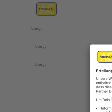
Anzeige
Anzeige
Anzeige