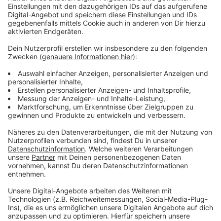
Anzeige
Vorstellen brauchen wir ihn euch nicht. Seit 2003
treibt Jürgen Bangert nun als "Elvis Eifel" seine Späße
am Telefon mit seinen Hörerinnen und Hörern im Radio.
Aber selbst seine 'Opfer' müssen am Ende mit lachen -
wenn auch nicht immer. Und weil ihr nicht genug von
ihm bekommen könnt, ist Elvis nun unter die Podcaster
gegangen. Somit steht euch Elvis rund um die Uhr zur
Verfügung. Hier bekommt Ihr außerdem den
"Directors-Cut" - die Original-Telefonate in längerer
Version. Elvis wird sich mit Kollegen und ehemaligen
"Opfern" über die Telefonate aus den letzten zwei
Jahrzehnten unterhalten. Wir erfahren auch, wie es ihm
dabei ergangen ist und wobei er selbst mal ins
Schleudern gekommen ist. Viel Spaß beim Zuhören und