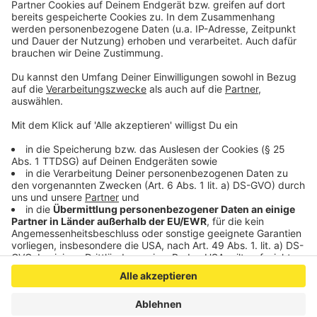
bitte nicht erschrecken, wenn dabei das Telefon
klingelt. Es muss ja nicht unbedingt Elvis Eifel dran
sein.
Anzeige
Anzeige
Anzeige
Anzeige