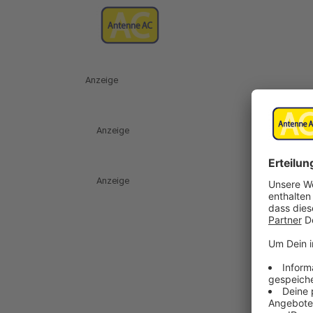
Anzeige
Anzeige
Anzeige