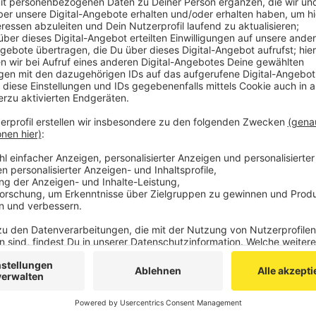
Comedy
Elvis Eifel - Das Sommerspeci
Anzeige
Anzeige