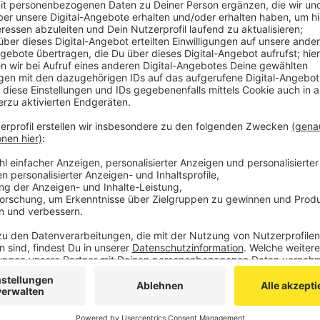
verjährt sind.
Der Betroffenenrat gehört zu denen, die sagen, dass
moralisch nicht in Ordnung ist, wenn das Bistum versu
möglichst schadlos zu halten.
Die Kritiker - unter ihnen weitere katholische Räte u
Protestkundgebung vorm Aachener Dom ein - am Mont
Motto haben die Veranstalter eine Formulierung von 
sich zu schämen".
Mitglieder des Betroffenenrats werden bei der Vera
vorstellen. Dieses Verfahren einer außergerichtlich
Schmerzensgeldes wurde durch den Betroffenenrat e
zehnstündigen Verhandlungen mit dem ehemaligen Gene
das Bistum ohne Begründung abgelehnt, teilt der Bet
Anzeige