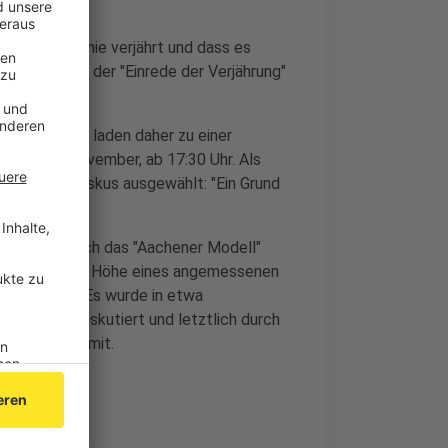
 Missbrauch nie verjährt und dass es
cht, sich mit der "Einrede der Verjährung"
nd Verbände - laden daher zu einer
ag, 18. November, ab 17:30 Uhr. Als
Papst Franziskus ausgewählt: "Ein Grund
nstaltung auch das "Aachener Modell"
en Einigung zur Höhe eines angemessenen
ntwickelt. Es wurde in etwa
ralvikar diskutiert und letztlich durch
roffenenrat mit.