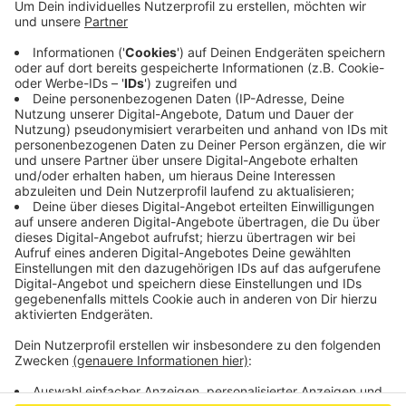
Ex-CDU-Chef Armin Laschet ist seinen Führerschein
los, zumindest für einen Monat. Laut der
Bild am
Sonntag
wurde der ehemalige NRW-Ministerpräsident
Armin Laschet im Juli 2024 in Aachen mit 97 km/h
geblitzt, erlaubt waren 50 km/h. Laschet muss laut
dem Bericht eine Geldstrafe von 428,50 Euro zahlen,
hat zwei Punkte im Flensburger
Verkehrssündenregister erhalten und ein Fahrverbot
von einem Monat bekommen.
Anzeige
Anzeige