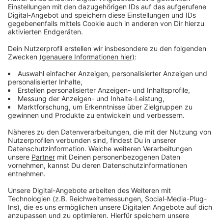
Anzeige
Die Nationalpark-Tore in Gemünd, Heimbach, Höfen,
Nideggen und Rurberg sind ab sofort wieder täglich
von 9 – 17 Uhr geöffnet (mit einer Pause von 13:00 –
13:30 Uhr). Auch die kleinen Nationalparkausstellungen
in den Toren stehen mit einigen Einschränkungen
wieder zur Verfügung. Wer den Nationalpark auf zwei
Rädern entdecken will, dem stehen ab sofort auch der
Pedelec- und Fahrradverleih an den Nationalpark-
Toren Gemünd und Höfen sowie am Infopunkt in
Einruhr zur Verfügung.
Auch die Nationalpark-Infopunkte wie in Monschau,
Einruhr, Hellenthal oder Zerkall bieten unter Einhaltung
der gebotenen Hygienebedingungen wieder ihren
touristischen Service an.