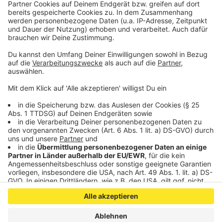
Anzeige
©
Nationalparkverwaltung Eifel/M. Weisgerber
Anzeige
Anzeige
Anzeige