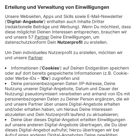
Ab nächstem Montag, 18. Mai, kann man auch
wieder in Hotels übernachten, die Aufenthalte kann
man jetzt schon buchen.
Die Gaststätten haben sich auf eine sichere
Wiederöffnung vorbereitet - zum Beispiel durch
größere Abstände zwischen den Tischen sowie
Masken und Handschuhe fürs Personal.
(Bild: Rothirsche im Nationalpark Eifel)
Veröffentlicht:
Montag, 11.05.2020 17:01
Anzeige
Tore und Infopunkte des Nationalparks
Eifel wieder offen