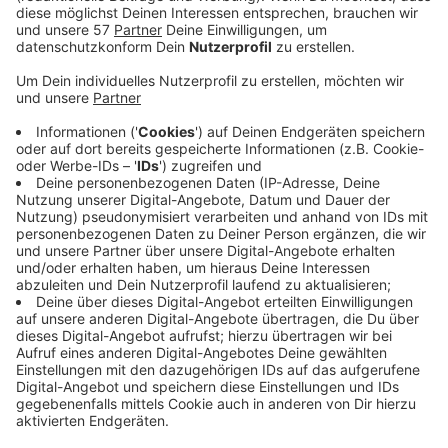
+++Update 27.7.+++
Der Baum im Stadtgarten wurde am Mittwoch durch
eine Fachfirma abgesaugt. Die Gefahr durch den
Eichenprozessionsspinner ist damit beseitigt.
(Ursprüngliche Meldung:)
Im Würselner Stadtgarten gibt es einen Befall mit
Eichenprozessionsspinnern
.
Das Nest ist bei einer Baumkontrolle im
Kreuzungsbereich des Stadtgartenwanderwegs und
der Zufahrt zum Stadtgarten von der Tittelstraße aus
entdeckt worden.
Die Brennhaare der Raupe können beim Menschen