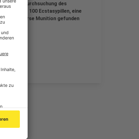
t. Bei der Durchsuchung des
huana, über 100 Ecstasypillen, eine
ay und diverse Munition gefunden