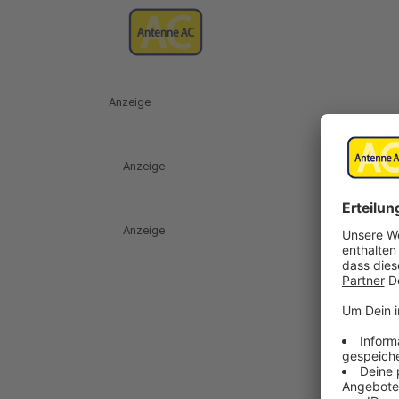
Anzeige
Anzeige
Anzeige