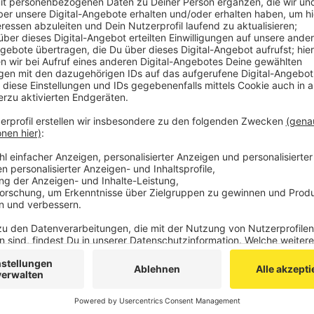
nur ein Tütchen mit 100 Gramm Marihuana gezeig
Fahrzeugs sind allerdings weitere 50 Gramm Mari
Schreckschusswaffe, diverse Messer, Pfefferspr
worden.
Veröffentlicht:
Freitag, 28.05.2021 14:33
Anzeige