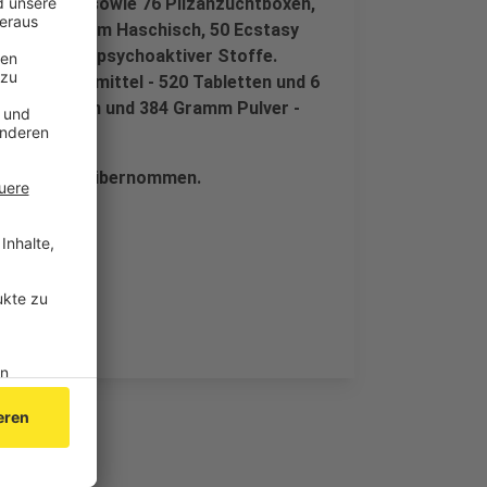
iver Pilze sowie 76 Pilzanzuchtboxen,
n, 76 Gramm Haschisch, 50 Ecstasy
m weiterer psychoaktiver Stoffe.
ene Arzneimittel - 520 Tabletten und 6
940 Tabletten und 384 Gramm Pulver -
gsamt Essen übernommen.