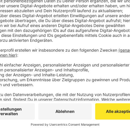
Gefunden worden sind 30 ml Pilzsporen psychoakt
außerdem 317 Gramm Marihuana, 22 Gramm Heroi
Tabletten und 45 Gramm Ecstasy sowie 333 Gram
Außerdem haben in den Sendungen nicht zugelass
kg Antibiotikum Pulver - sowie Dopingmittel - 5.
gelegen.
Die weiteren Ermittlungen hat das Zollfahndun
Veröffentlicht:
Montag, 17.08.2020 12:54
Anzeige