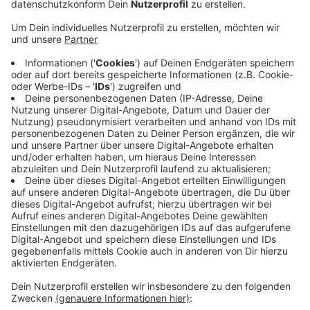
Versenden von Drogen an falsche Adressen
Methode, weil das Paket, wenn es nicht zugestellt
werden kann, meistens an den Absender
zurückgeht. Dealer aus dem Darknet, die ihre Ware
an Kunden verschicken, geben dann die eigentliche
Adresse als Absender an. Auch bei der RWTH sind
wohl schon solche Päckchen gelandet.
Am Donnerstag hat die Aachener Kripo im Rahmen
ihrer Ermittlungen zwei Niederländer im Alter von
59 und 50 Jahren verhaftet, die immer wieder
solche Pakete in Alsdorf aufgegeben haben. Bei
ihnen hat man auch vorbereitete Pakete mit
unterschiedlichsten Drogen gefunden.
Veröffentlicht:
Freitag, 15.01.2021 17:17
Anzeige