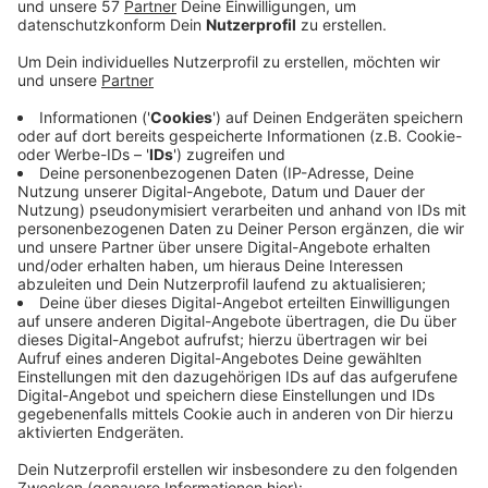
löst seinen mobilen, ambulanten Pflegedienst auf. Das
hat das Unternehmen selbst mitgeteilt.
Grund dafür ist demnach eine zu große finanzielle
Belastung. Bis Ende Juni diesen Jahres wird der
Betrieb des ambulanten Pflegediensts eingestellt. Die
anderen Angebote der Tagespflege und der
stationären Pflege sind davon aber nicht betroffen.
Aufgrund eines hohen sechsstelligen Betrags, der
allein aus dem letzten Jahr zu verbuchen ist, ist dieser
Schritt unvermeidlich, schreibt das DRK. Vor knapp
zwei Jahren hat das Deutsche Rote Kreuz den
insolventen Pflegedienstleister "Visitatis"
übernommen. Trotz aller Sanierungsmaßnahmen habe
sich die Umsatzlage aber nicht verbessert.
Die 24 Mitarbeiter werden von anderen
Pflegedienstleistern übernommen.