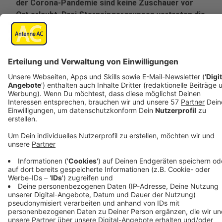
der Corona-Pandemie sind keine Zuschauer vor
Ort erlaubt. Drei Sternsingergruppen vertreten die
bundesweit rund 300.000 Sternsinger - außerdem
werden unter anderem der Aachener Bischof
Helmut Dieser und die Aachener
Oberbürgermeisterin Sibylle Keupen an der
Eröffnungsfeier teilnehmen,
- es sind aber interaktive, analoge und digitale
Elemente für die Eröffnungsfeier geplant.
Außerdem überträgt Domradio.de den
Gottesdienst live im Internet und im Fernsehen auf
EWTN. Sternsinger können über eine Online-
Plattform teilnehmen.
Plattform für Sternsinger
https://bundesweite-eroeffnung.sternsinger.de/