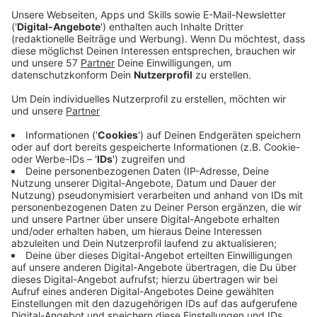
Für das nächste Aachener
Domspringen
der
Stabhochspringer im September gibt es die ersten
Zusagen.
So wird auf jeden Fall Vorjahressieger Matt Ludwig
(Foto unten)
aus den USA auf dem Katschhof wieder
dabei sein. Außerdem haben auch schon der Sieger von
2018, Piotr Lisek aus Polen, und der beste Deutsche
der letzten WM, Oleg Zernikel, ihre Teilnahme
bestätigt.
Der Frauen-Wettkampf beim Domspringen wird sich
diesmal in neuer Form präsentieren. Sechs Athletinnen,
darunter die besten deutschen sowie internationale
Springerinnen, werden am 10. September um den Titel
kämpfen. Zugesagt haben schon die deutsche
Hallenmeisterin aus 2018, Katharina Bauer, und die
schwedische Rekordhalterin Michaela Meijer (NR 4,83
m).