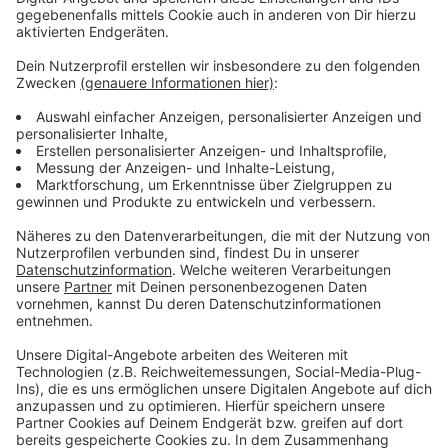
Das Domspringen wird in seiner 17. Auflage in diesem
Jahr erstmals an einem Samstag - und zwar am 10.9. -
ausgerichtet. Grund dafür ist der diesjährige Meeting-
Kalender der Stabhpchspringer, aus dem der 10.9. aus
rein sportlicher Sicht als effektivster Termin
hervorgeht, heißt es.
Der vorläufige Zeitplan steht schon fest. Um 14.30 Uhr
beginnt das Einspringen der Frauen, um 15.00 Uhr der
Frauen-Wettkampf. Um 17.30 Uhr folgen dann die
Männer mit dem Einspringen, um ca. 18.40 Uhr startet
der Wettkampf. Der Eintritt ist dank des
Titelsponsors NetAachen auch in diesem Jahr frei.
Anzeige
©
Andreas Steindl