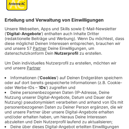
Anzeige
Gerade New York ist dabei hart umkämpft und der Big
Apple wird zu einer entmilitarisierten Zone, der DMZ,
erklärt. Damit ist New York vom Rest der USA
abgeschottet. Die Ärztin Alma Ortega (Rosario
Dawson) begibt sich in die DMZ, um nach ihrem
verschwundenen Sohn zu suchen, den sie seit dem
Ausbruch des Krieges nicht mehr gesehen hat. Doch in
Manhattan herrscht das Chaos. Und so muss sich Alma
gegen brutale Gangs und Kriegsherren behaupten, die
um die Vorherrschaft in diesem gesetzlosen
Niemandsland kämpfen.
Streaming-Dienst: Wow / Sky / HBO
Anzeige