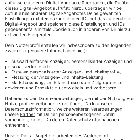
Wir benötigen Ihre
Zustimmung, um den YouTube
Video-Service zu laden!
Wir verwenden einen Service eines
Drittanbieters, um Videoinhalte
einzubetten. Dieser Service kann
Daten zu Ihren Aktivitäten
sammeln. Bitte lesen Sie die
Details durch und stimmen Sie der
Nutzung des Service zu, um dieses
Video anzusehen.
Mehr Informationen
Alma hat viele Gegner, unter anderem der gefährliche
Anführer Parco Delgaro (Benjamit Bratt), der die
Akzeptieren
Macht in der entmilitarisierten Zone von Manhattan