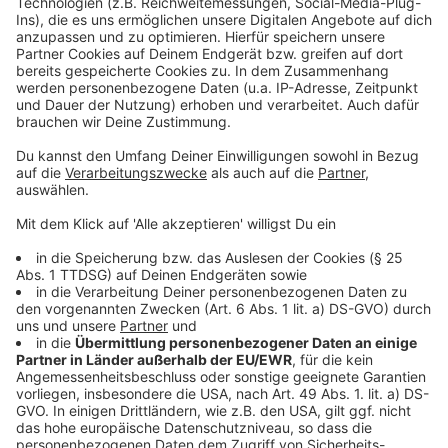
powered by
Usercentrics Consent
(DMZ) an sich reißen will.
Management Platform
Anzeige
©
Copyright: HBO
Alma hat in den Kriegswirren ihren Sohn verloren.
Verzweifelt versucht sie ihn zu finden.
Anzeige
©
Copyright: HBO
New York ist nicht mehr wiederzuerkennen. Und hier
soll Alma ihren Sohn finden?
Anzeige