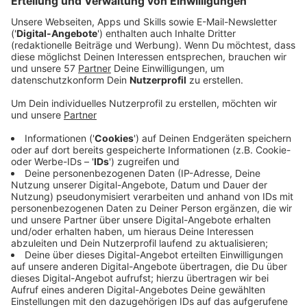
Der Aachener Rapper
MoTrip
(Foto oben)
und der
RTL-Journalist
Christian Esser
(Foto unten)
erhalten
in diesem Jahr die "Presse-Ente" des
DJV Aachen
. Die
Auszeichnung wird alljährlich für journalistische Arbeit
und an eine Persönlichkeit oder Einrichtung der Region
verliehen, die letztes Jahr im Interesse der
Öffentlichkeit stand.
MoTrip, der als Mohamed El Moussaoui 1988 in Beirut
geboren und in Aachen am Blücherplatz aufgewachsen
ist, hat schon früh die Liebe zur Musik entdeckt. Seine
bisher erfolgreichste Single „So wie Du bist“ stand
lange in den Deutschen Charts. Einem größeren
Publikum ist er durch die Teilnahme an der VOX-Show
"Sing meinen Song" bekannt geworden. MoTrip
engagiert sich daneben für die Lebenshilfe Aachen und
hat erst kürzlich den Libanon besucht, um auf das vom
Krieg zerstörte Land aufmerksam zu machen. Er lebt
mit seiner Familie in Aachen-Brand. Die Laudatio auf ihn