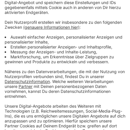
hält Steffen Johr von der Lebenshilfe Aachen.
Christian Esser hat seine Laufbahn als freier
Mitarbeiter bei den „Eifeler Nachrichten“ begonnen,
ehe der aus Konzen stammende Journalist nach den
Studium über das Magazin „MAX“ zum ZDF und zum
Politmagazin „Frontal 21“ stieß. Seine investigativen
Recherchen und Beiträge wurden mehrfach
ausgezeichnet. 2022 wechselte er als Chefreporter zu
RTL News, um dort eine Investigativ-Abteilung
aufzubauen, die für das gesamte Unternehmen –
inklusive STERN – tätig ist. Seine Laudatorin wird
Manka Heise sein.
Die Verleihung der "DJV-Presse-Enten" findet im
Frühherbst 2023 statt.
Anzeige