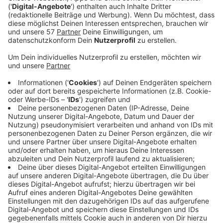
Arbeit und sein Leben zu sprechen
Veröffentlicht:
Donnerstag, 01.04.2021 12:03
Anzeige
Wann endlich läuft der neue James Bond im Kino?
Darauf wartet Dietmar Wunder genauso so gespannt
wie wir. Doch Wunder ist nicht irgendwer. Er ist DIE
Stimme - vom aktuellen 007: Daniel Craig. Von Beruf
ist Wunder also Synchronsprecher, aber auch Leser
bekannter Hörbücher - zumeist Thriller oder Krimis.
Anzeige
Wie kam Dietmar Wunder eigentlich dazu, die Stimme
von Daniel Craig zu werden und wie läuft das Leben