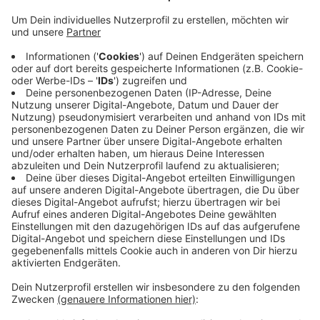
werden.
Nach Aachen ausgeliehen werden Figuren, die auf
das gemeinsame Erbe von Lüttich und Aachen
verweisen, wie ein Karnvelsprinz und ein Bergmann.
Außerdem kann im Foyer ein Computerspiel mit
den Figuren gespielt werden. Die Ausstellung läuft
bis zum 6. August.
Alle elf Riesen in Aktion sehen kann man am 15.
August. Dann findet wieder ein
Umzug in Lüttich
statt.
Veröffentlicht:
Dienstag, 04.07.2023 07:00
Anzeige