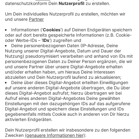
Aachener Polizei unterschiedliche Ergebnisse
festgestellt.
Während es in Eschweiler an der Alsdorfer Straße nahe
Blausteinsee gar keine Verstöße gab, haben sich in der
Südstraße von über 440 gemessenen Fahrzeugen 44
nicht an das Tempolimit von 50 Kilometer pro Stunde
gehalten.
In Monschau sind auf der B 258 fast ein Drittel der
über 520 kontrollierten Fahrzeuge schneller als die
erlaubten 70 Kilometer pro Stunde gewesen. Fünf
Motorradfahrer - darunter zwei aus den Niederlanden -
müssen mit einem Fahrverbot rechnen, weil sie mehr
als 125 auf dem Tacho hatten.
Und auf der L128 in Simmerath haben diesmal 13 Biker
das Streckenverbot nicht beachtet.
Anzeige