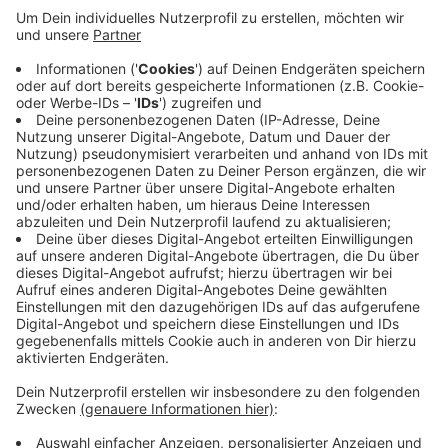
Die Volleyballerinnen der Aachener Ladies in Black
kämpfen am Dienstag um den Einzug ins DVV-
Pokalfinale.
Um 19 Uhr geht es auswärts gegen den USC Münster.
Am Samstag spielten die beiden Teams schon in der
Liga gegeneinander, da unterlagen die Ladies knapp –
die Partie musste in den Tie-Break, also in einen
entscheidenden fünften Satz.
Das Finale, an dem die Ladies in Black möglicherweise
teilnehmen, findet dann am 2. März statt
Anzeige