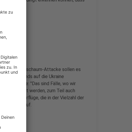
e
- bei der Bauschaum-Attacke sollen es
riffs Russlands auf die Ukraine
 Phänomene: "Das sind Fälle, wo wir
ens ausgespäht werden, zum Teil auch
rohnen-Überflüge, die in der Vielzahl der
rgen Kayser auf.