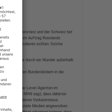
en: In Köln, Konstanz und der Schweiz hat
: Sie sollten im Auftrag Russlands
ostweg explodieren sollten. Solche
in Paket - wie durch ein Wunder außerhalb
ung hatte.
ird in mehreren Bundesländern in die
gesprüht.
 sogenannte Low-Level-Agenten im
sschutzes in NRW sagt, dass dahinter
e keine besonderen Vorkenntnisse
nternet über soziale Medien angeworben
ar nicht unbedingt erkennen können, dass