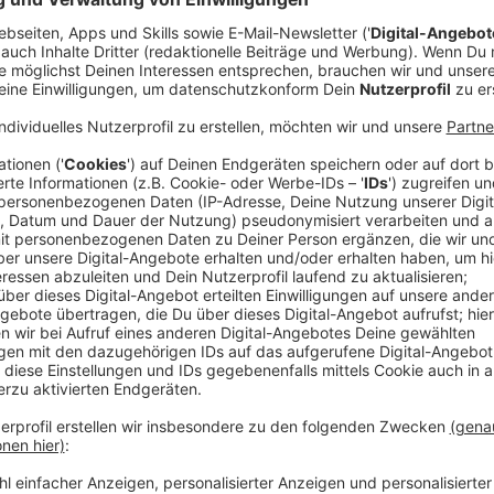
Veröffentlicht:
Donnerstag, 15.05.2025 12:57
Anzeige
Diese Nachricht hat in dieser Woche aufhorchen lass
die Polizei drei Ukrainer festgenommen. Der Verdacht
Sprengsätze in Päckchen verschicken, die auf dem P
Vorfälle sind bei uns Deutschland kein Einzelfall:
20. Juli 2024:
Am Flughafen Leipzig explodiert e
der Frachtmaschine, die an diesem Tag Verspät
5. Februar 2025:
Kurz vor der Bundestagswahl w
Auspuffrohre von parkenden Autos Bauschaum 
Das sind nur zwei Beispiele, in denen die Behörden
Verdacht haben. Jürgen Kayser, Chef des Verfassung
Russland steckt. Es würden Menschen engagiert, di
benötigen: "Das sind Personen, die oftmals übers I
werden, dort Geld bekommen für ihre Aufträge und g