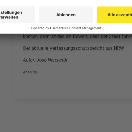
Bei der Vorstellung der Ermittlungserfolge gegen die
Schweiz sagte NRW-Innenminister Reul, solche Fäll
man rechnen. Er zeigt sich aber auch zuversichtlich, we
verdammt gut sind. Wenn die Kölner Polizei und der
in Zusammenarbeit mit dem Bund und jetzt auch mit
können, dann ist das ein Beweis, dass der Staat funkti
Der aktuelle Verfassungsschutzbericht aus NRW
Autor: José Narciandi
Anzeige