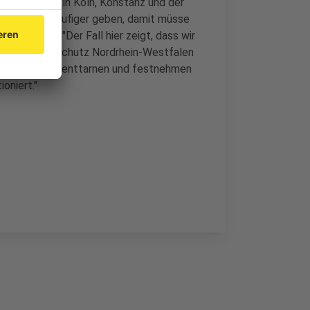
 drei Männer in Köln, Konstanz und der
e werde es häufiger geben, damit müsse
nn er sagt: "Der Fall hier zeigt, dass wir
 Verfassungsschutz Nordrhein-Westfalen
 der Schweiz enttarnen und festnehmen
oniert."