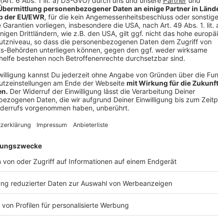
Doppelgänger-Kampagne mit Fakenews
Anzeige
Es gehe oft auch darum, Falschinformationen zu verb
Hilfe von Fake-Seiten. Viel genutzte deutschen Na
kopiert, um Lügen über Politiker zu verbreiten. Fac
Kampagne, erläutert er: "Urheber sind verschiedene F
mutmaßlich im Auftrag der russischen Regierung han
Seiten im Netz auf. Es gibt eine klare Attribuierung 
Anzeige
Reul verweist auf funktionierenden Staat
Anzeige