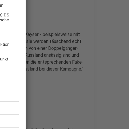
reiten, sagt Kayser - beispielsweise mit
chrichten-Portale werden täuschend echt
hleute sprechen von einer Doppelgänger-
irmen, die in Russland ansässig sind und
deln. Sie bauen die entsprechenden Fake-
in Richtung Russland bei dieser Kampagne."