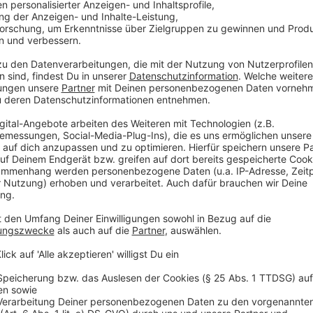
sie jetzt direkt im Auftrag Russlands handeln."
Anzeige
Rätselhafte Drohnen und Fälle von Sabotag
Anzeige
Die Agenten bekommen vergleichsweise wenig Geld 
100 Euro pro Auto gewesen sein. Seit Beginn des Ang
beobachten die Nachrichtendienste auch noch andere
feststellen, dass kritische Infrastrukturen mindest
sabotiert werden oder eingebrochen wird. Wir sehen D
Fälle nicht ganz aufgeklärt werden können", zählt Jü
Anzeige