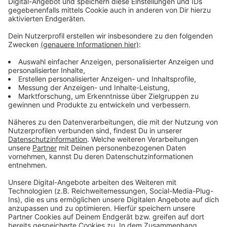
eschweiler-wiesn.de
ab 41,90 Euro, VIP-Tickets
kosten 215,00 Euro. Außerdem könnt ihr direkt 8er-
Tische buchen für 390,00 Euro.
Anzeige
Weitere Infos
Anzeige
Das Festzelt steht wieder auf der Wiese gegenüber
vom Kraftwerk (Am Kraftwerk, 52249 Eschweiler).
Einlass ist ab 18 Jahren. Los geht es freitags um 16:30
Uhr und samstags um 15:30 Uhr.
Antenne AC ist wieder Medienpartner der Eschweiler
Wiesn.