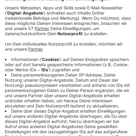
Die
Eschweiler Wiesn
sind auch in diesem Jahr wieder
da! Am 18. und 19. September feiern wir zusammen
mit euch im Festzelt gegenüber vom Kraftwerk
Weisweiler. Für gute Stimmung auf der Bühne sorgen
unter anderem Die Höhner, Brings, Mickie Krause,
Peter Wackel und Frenzy.
In diesem Jahr gibt es aber natürlich auch wieder einen
großen Biergarten und Jahrmarktstimmung mit
Schießständen, Dosenwerfen und noch mehr.
Anzeige
Tickets
Anzeige
Tickets gibt es auf ausschließlich online auf