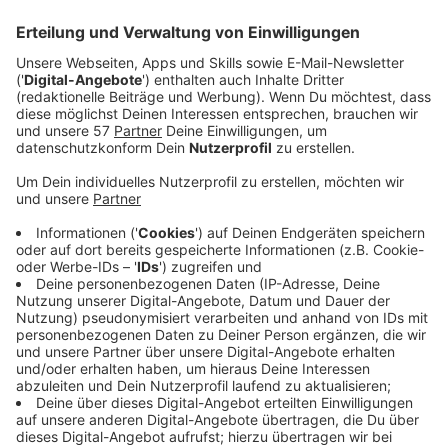
Anzeige
Im Wald scheint eine geheimnisvolle Stimme nach Elsa
zu rufen. Sie verspürt einen unbändigen Drang, dieser
nachzugehen. Gemeinsam mit ihrer Schwester Anna,
ihrem besten Freund Kristoff, dem Schneemann Olaf
und Rentier Sven begibt sie sich immer tiefer hinein in
einen Wald, in dem nicht nur Elsas Vergangenheit eine
bedeutende Rolle spielt, sondern auch ihre Zukunft
bestimmt wird.
Anzeige
Wir benötigen Ihre
Zustimmung, um den YouTube