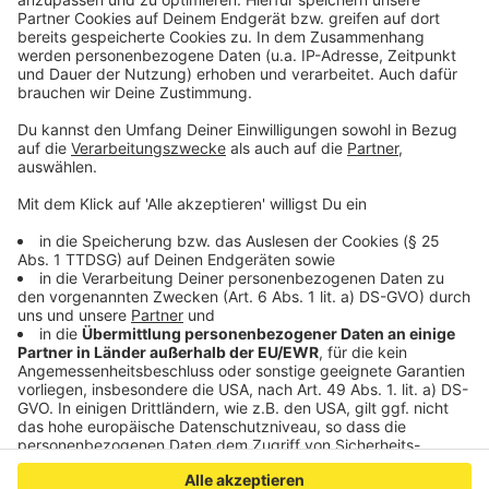
beschützen. Doch der Wald hat es in sich.
Anzeige
©
Copyright 2019 Disney Enterprises
Im Wald kann manchmal nur ein kleiner Zauber helfen.
Anzeige
Anzeige
Anzeige