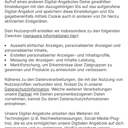
Video-Service zu laden!
Wir verwenden einen Service eines
Drittanbieters, um Videoinhalte
einzubetten. Dieser Service kann
Daten zu Ihren Aktivitäten
sammeln. Bitte lesen Sie die
Details durch und stimmen Sie der
Nutzung des Service zu, um dieses
Video anzusehen.
Mehr Informationen
Was steckt in diesem verwunschenen Wald? Elsa und
ihre Freunde werden es bald herausfinden!
Akzeptieren
Anzeige
powered by
Usercentrics Consent
Management Platform
©
Copyright 2019 Disney Enterprises
Schneemann Olaf und Rentier Sven wollen Elsa